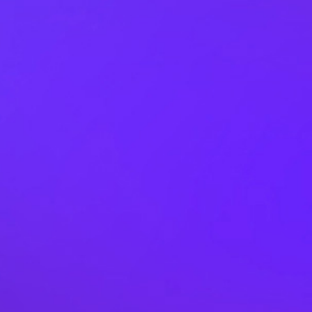
Desde 2020
USD 63 millones de inversión
Central hidroeléctrica en operación que provee
energía desde la región de Áncash. Esta es nuestra
primera central en Perú y representa nuestro
compromiso con el desarrollo sostenible.
Ver más