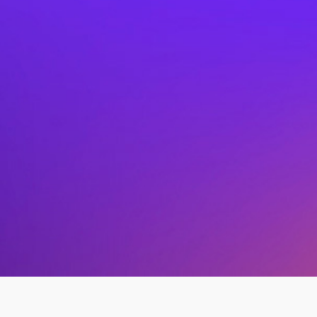
Parque Eólico Caravelí |
Arequipa
218 MW
645 GWh/Año
Inicio de operaciones en 2026
USD 240 millones de inversión
Proyecto eólico que aprovecha las condiciones de
viento de la región Sur del Perú. Su producción
estimada de 650 GWh/año.
Ver más