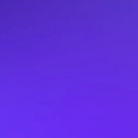
Central Hidroeléctrica Manta |
Áncash
20 MW
108 GWh/año