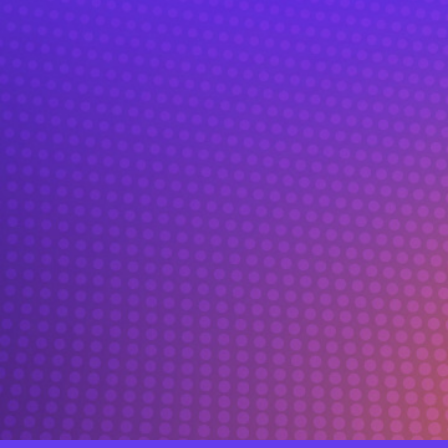
renovable no convencional,
adaptándonos a tus
necesidades y anticipándonos
para resolver todas tus dudas
sobre los beneficios y
condiciones asociadas.
Conversemos