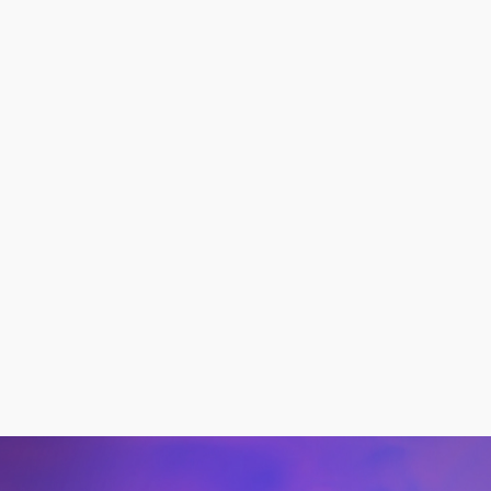
corporativa.
Valor de marca
Fortalece tu imagen ante clientes y grupos de
interés.
Respaldo verificable
Documentación certificada para reportes de
sostenibilidad.